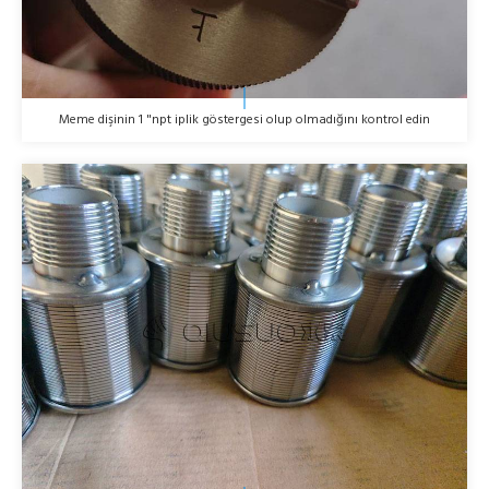
Meme dişinin 1 "npt iplik göstergesi olup olmadığını kontrol edin