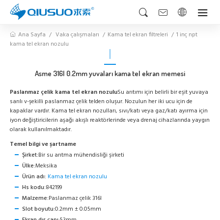
Ana Sayfa
Vaka çalışmaları
Kama tel ekran filtreleri
1 inç npt
kama tel ekran nozulu
Asme 316l 0.2mm yuvaları kama tel ekran memesi
Paslanmaz çelik kama tel ekran nozulu
Su arıtımı için belirli bir eşit yuvaya
sarılı v-şekilli paslanmaz çelik telden oluşur. Nozulun her iki ucu için de
kapaklar vardır. Kama tel ekran nozulları, sıvı/katı veya gaz/katı ayırma için
iyon değiştiricilerin aşağı akışlı reaktörlerinde veya drenaj cihazlarında yaygın
olarak kullanılmaktadır.
Temel bilgi ve şartname
Şirket:
Bir su arıtma mühendisliği şirketi
Ülke:
Meksika
Ürün adı:
Kama tel ekran nozulu
Hs kodu:
842199
Malzeme:
Paslanmaz çelik 316l
Slot boyutu:
0.2mm ± 0.05mm