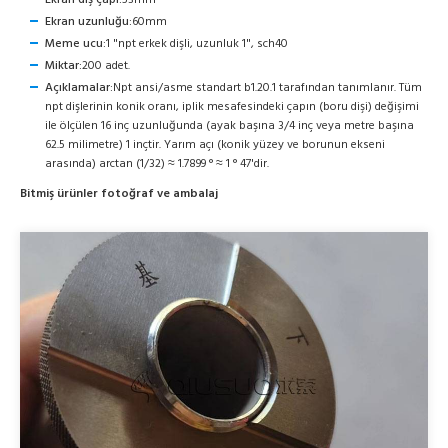
Ekran dış çapı:
53mm
Ekran uzunluğu:
60mm
Meme ucu:
1 "npt erkek dişli, uzunluk 1", sch40
Miktar:
200 adet.
Açıklamalar:
Npt ansi/asme standart b1.20.1 tarafından tanımlanır. Tüm
npt dişlerinin konik oranı, iplik mesafesindeki çapın (boru dişi) değişimi
ile ölçülen 16 inç uzunluğunda (ayak başına 3/4 inç veya metre başına
62.5 milimetre) 1 inçtir. Yarım açı (konik yüzey ve borunun ekseni
arasında) arctan (1/32) ≈ 1.7899 ° ≈ 1 ° 47'dir.
Bitmiş ürünler fotoğraf ve ambalaj