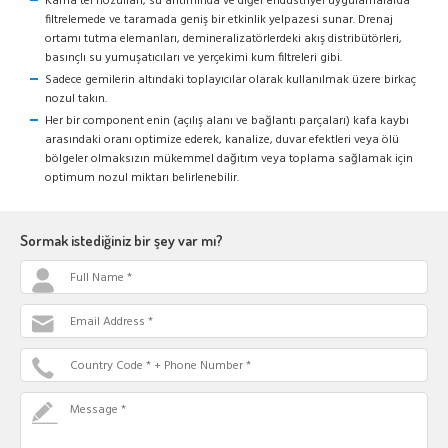
Kama tel nozulları, su arıtımında ve diğer endüstriyel uygulamalarda
filtrelemede ve taramada geniş bir etkinlik yelpazesi sunar. Drenaj
ortamı tutma elemanları, demineralizatörlerdeki akış distribütörleri,
basınçlı su yumuşatıcıları ve yerçekimi kum filtreleri gibi.
Sadece gemilerin altındaki toplayıcılar olarak kullanılmak üzere birkaç
nozul takın.
Her bir component enin (açılış alanı ve bağlantı parçaları) kafa kaybı
arasındaki oranı optimize ederek, kanalize, duvar efektleri veya ölü
bölgeler olmaksızın mükemmel dağıtım veya toplama sağlamak için
optimum nozul miktarı belirlenebilir.
Sormak istediğiniz bir şey var mı?
Full Name *
Email Address *
Country Code * + Phone Number *
Message *